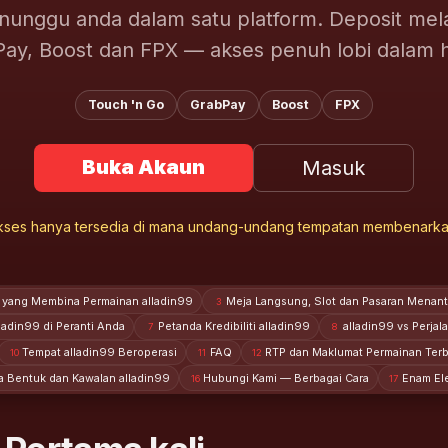
nggu anda dalam satu platform. Deposit mela
ay, Boost dan FPX — akses penuh lobi dalam h
Touch 'n Go
GrabPay
Boost
FPX
Buka Akaun
Masuk
kses hanya tersedia di mana undang-undang tempatan membenarka
 yang Membina Permainan alladin99
Meja Langsung, Slot dan Pasaran Menant
3
lladin99 di Peranti Anda
Petanda Kredibiliti alladin99
alladin99 vs Perjal
7
8
Tempat alladin99 Beroperasi
FAQ
RTP dan Maklumat Permainan Ter
10
11
12
a Bentuk dan Kawalan alladin99
Hubungi Kami — Berbagai Cara
Enam El
16
17