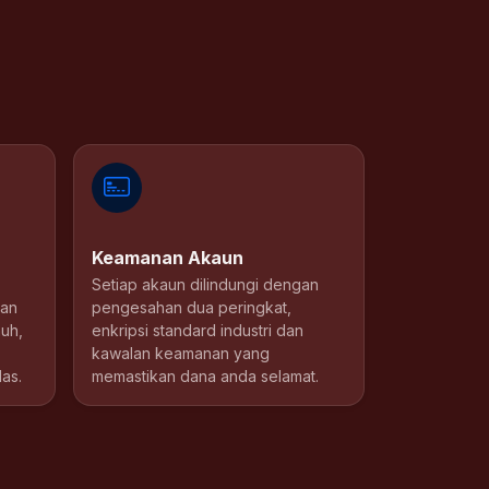
Keamanan Akaun
Setiap akaun dilindungi dengan
gan
pengesahan dua peringkat,
uh,
enkripsi standard industri dan
kawalan keamanan yang
as.
memastikan dana anda selamat.