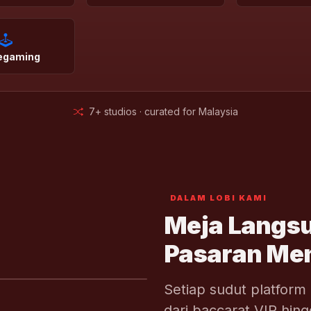
egaming
7+ studios · curated for Malaysia
DALAM LOBI KAMI
Meja Langsu
Pasaran Me
Setiap sudut platfor
dari baccarat VIP hin