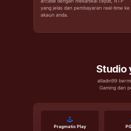
arcade dengan mekanikal cepat, RTP
yang jelas dan pembayaran real-time ke
akaun anda.
Studio
alladin99 berm
Gaming dan pe
Pragmatic Play
PG