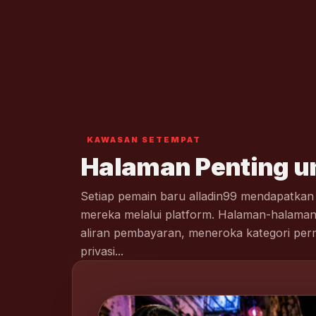
KAWASAN SETEMPAT
Halaman Penting u
Setiap pemain baru alladin99 mendapatka
mereka melalui platform. Halaman-halama
aliran pembayaran, meneroka kategori pe
privasi...