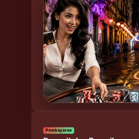
Pembayaran