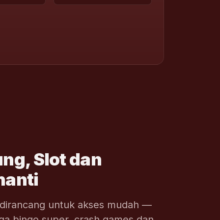
ng, Slot dan
nanti
m dirancang untuk akses mudah —
gga bingo super, crash games dan