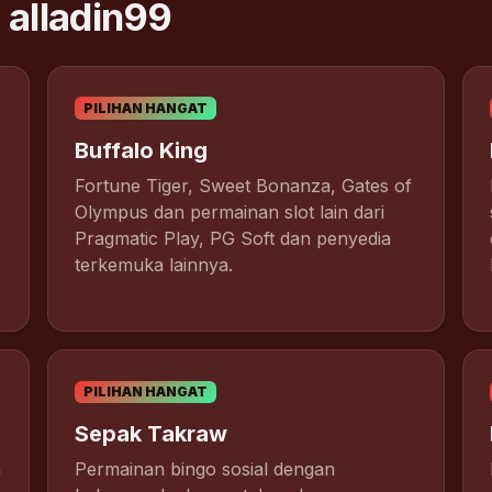
 alladin99
PILIHAN HANGAT
Buffalo King
Fortune Tiger, Sweet Bonanza, Gates of
Olympus dan permainan slot lain dari
Pragmatic Play, PG Soft dan penyedia
terkemuka lainnya.
PILIHAN HANGAT
Sepak Takraw
n
Permainan bingo sosial dengan