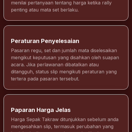
menilai pertanyaan tentang harga ketika rally
penting atau mata set berlaku.
Peraturan Penyelesaian
Pasaran regu, set dan jumlah mata diselesaikan
mengikut keputusan yang disahkan oleh suapan
acara. Jika perlawanan dibatalkan atau
ditangguh, status slip mengikuti peraturan yang
tertera pada pasaran tersebut.
Paparan Harga Jelas
Harga Sepak Takraw ditunjukkan sebelum anda
mengesahkan slip, termasuk perubahan yang