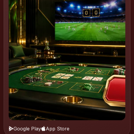
Google Play
App Store