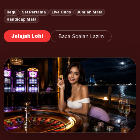
Regu
Set Pertama
Live Odds
Jumlah Mata
Handicap Mata
Jelajah Lobi
Baca Soalan Lazim