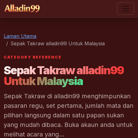
alladin99
Laman Utama
Sepak Takraw alladin99 Untuk Malaysia
CATEGORY REFERENCE
Sepak Takraw alladin99
Untuk Malaysia
Sepak Takraw di alladin99 menghimpunkan
pasaran regu, set pertama, jumlah mata dan
pilihan langsung dalam satu papan sukan
yang mudah dibaca. Buka akaun anda untuk
melihat acara yang...