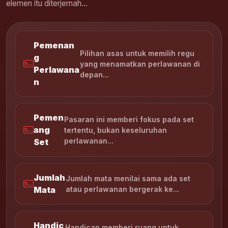
elemen itu diterjemah...
Pemenan
Pilihan asas untuk memilih regu
g
yang menamatkan perlawanan di
Perlawana
depan...
n
Pemen
Pasaran ini memberi fokus pada set
ang
tertentu, bukan keseluruhan
perlawanan...
Set
Jumlah
Jumlah mata menilai sama ada set
Mata
atau perlawanan bergerak ke...
Handic
Handicap memberi ruang untuk