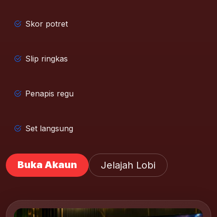
Skor potret
Slip ringkas
Penapis regu
Set langsung
Buka Akaun
Jelajah Lobi