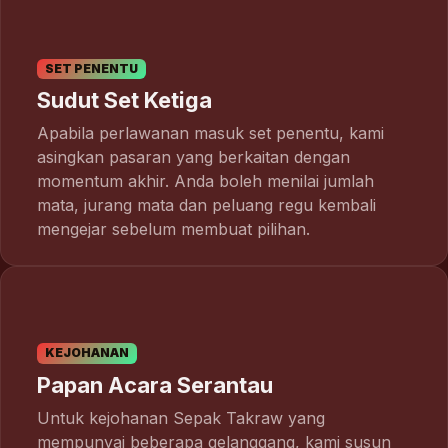
SET PENENTU
Sudut Set Ketiga
Apabila perlawanan masuk set penentu, kami
asingkan pasaran yang berkaitan dengan
momentum akhir. Anda boleh menilai jumlah
mata, jurang mata dan peluang regu kembali
mengejar sebelum membuat pilihan.
KEJOHANAN
Papan Acara Serantau
Untuk kejohanan Sepak Takraw yang
mempunyai beberapa gelanggang, kami susun