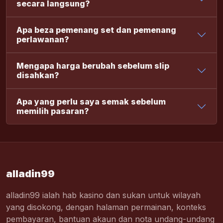
secara langsung?
Apa beza pemenang set dan pemenang
perlawanan?
Mengapa harga berubah sebelum slip
disahkan?
Apa yang perlu saya semak sebelum
memilih pasaran?
alladin99
alladin99 ialah hab kasino dan sukan untuk wilayah
yang disokong, dengan halaman permainan, konteks
pembayaran, bantuan akaun dan nota undang-undang