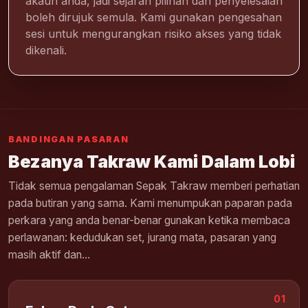
akaun anda, jadi sejarah pilihan dan penyelesaian
boleh dirujuk semula. Kami gunakan pengesahan
sesi untuk mengurangkan risiko akses yang tidak
dikenali.
BANDINGAN PASARAN
Bezanya Takraw Kami Dalam Lobi
Tidak semua pengalaman Sepak Takraw memberi perhatian
pada butiran yang sama. Kami menumpukan paparan pada
perkara yang anda benar-benar gunakan ketika membaca
perlawanan: kedudukan set, jurang mata, pasaran yang
masih aktif dan...
01