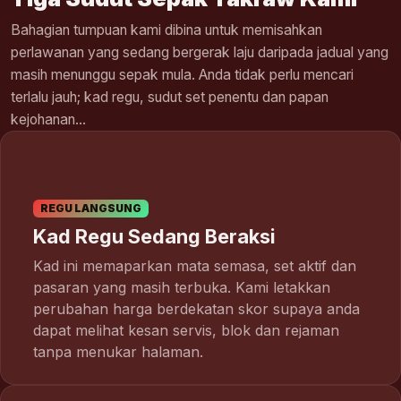
Bahagian tumpuan kami dibina untuk memisahkan
perlawanan yang sedang bergerak laju daripada jadual yang
masih menunggu sepak mula. Anda tidak perlu mencari
terlalu jauh; kad regu, sudut set penentu dan papan
kejohanan...
REGU LANGSUNG
Kad Regu Sedang Beraksi
Kad ini memaparkan mata semasa, set aktif dan
pasaran yang masih terbuka. Kami letakkan
perubahan harga berdekatan skor supaya anda
dapat melihat kesan servis, blok dan rejaman
tanpa menukar halaman.