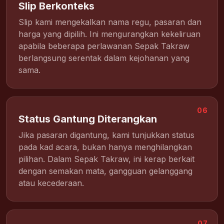
Slip Berkonteks
Slip kami mengekalkan nama regu, pasaran dan
harga yang dipilih. Ini mengurangkan kekeliruan
apabila beberapa perlawanan Sepak Takraw
berlangsung serentak dalam kejohanan yang
sama.
06
Status Gantung Diterangkan
Jika pasaran digantung, kami tunjukkan status
pada kad acara, bukan hanya menghilangkan
pilihan. Dalam Sepak Takraw, ini kerap berkait
dengan semakan mata, gangguan gelanggang
atau kecederaan.
07