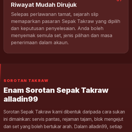
Riwayat Mudah Dirujuk
Selepas perlawanan tamat, sejarah slip
memaparkan pasaran Sepak Takraw yang dipilih
dan keputusan penyelesaian. Anda boleh
menyemak semula set, jenis pilihan dan masa
penerimaan dalam akaun.
SOROTAN TAKRAW
Enam Sorotan Sepak Takraw
alladin99
Sorotan Sepak Takraw kami dibentuk daripada cara sukan
ini dimainkan: servis pantas, rejaman tajam, blok mengejut
dan set yang boleh bertukar arah. Dalam alladin99, setiap