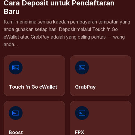
Cara Deposit untuk Pendaftaran
Baru
Kami menerima semua kaedah pembayaran tempatan yang
anda gunakan setiap hari. Deposit melalui Touch 'n Go
eWallet atau GrabPay adalah yang paling pantas — wang
anda...
Touch 'n Go eWallet
GrabPay
Boost
FPX