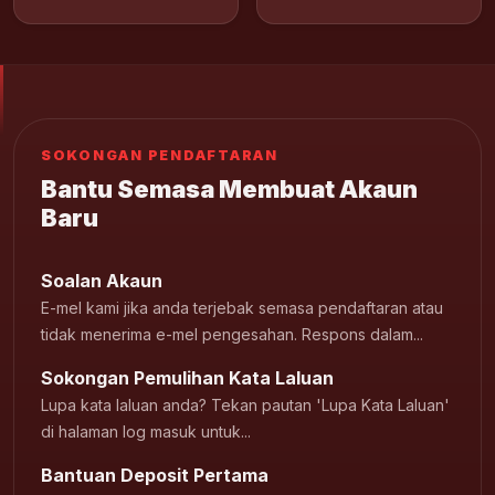
SOKONGAN PENDAFTARAN
Bantu Semasa Membuat Akaun
Baru
Soalan Akaun
E-mel kami jika anda terjebak semasa pendaftaran atau
tidak menerima e-mel pengesahan. Respons dalam...
Sokongan Pemulihan Kata Laluan
Lupa kata laluan anda? Tekan pautan 'Lupa Kata Laluan'
di halaman log masuk untuk...
Bantuan Deposit Pertama