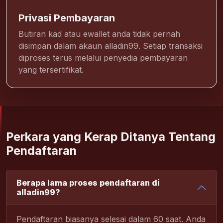
Privasi Pembayaran
Butiran kad atau ewallet anda tidak pernah
disimpan dalam akaun alladin99. Setiap transaksi
diproses terus melalui penyedia pembayaran
yang tersertifikat.
Perkara yang Kerap Ditanya Tentang
Pendaftaran
Berapa lama proses pendaftaran di
alladin99?
Pendaftaran biasanya selesai dalam 60 saat. Anda