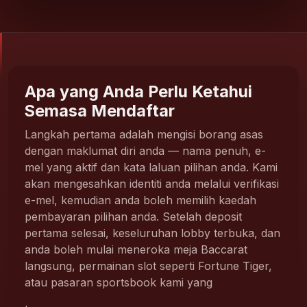
Apa yang Anda Perlu Ketahui
Semasa Mendaftar
Langkah pertama adalah mengisi borang asas
dengan maklumat diri anda — nama penuh, e-
mel yang aktif dan kata laluan pilihan anda. Kami
akan mengesahkan identiti anda melalui verifikasi
e-mel, kemudian anda boleh memilih kaedah
pembayaran pilihan anda. Setelah deposit
pertama selesai, keseluruhan lobby terbuka, dan
anda boleh mulai meneroka meja Baccarat
langsung, permainan slot seperti Fortune Tiger,
atau pasaran sportsbook kami yang