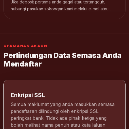
Jika deposit pertama anda gagal atau tertangguh,
hubungi pasukan sokongan kami melalui e-mel atau...
KEAMANAN AKAUN
Perlindungan Data Semasa Anda
Mendaftar
Enkripsi SSL
Semua maklumat yang anda masukkan semasa
pendaftaran dilindungi oleh enkripsi SSL
peringkat bank. Tidak ada pihak ketiga yang
boleh melihat nama penuh atau kata laluan