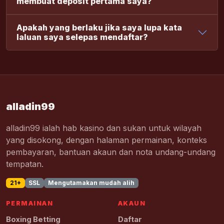
membuat deposit pertama saya?
Apakah yang berlaku jika saya lupa kata
laluan saya selepas mendaftar?
alladin99
alladin99 ialah hab kasino dan sukan untuk wilayah
yang disokong, dengan halaman permainan, konteks
pembayaran, bantuan akaun dan nota undang-undang
tempatan.
21+
SSL
Mengutamakan mudah alih
PERMAINAN
AKAUN
Boxing Betting
Daftar