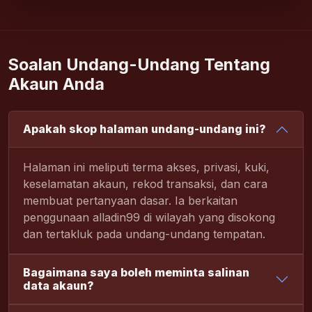
Soalan Undang-Undang Tentang
Akaun Anda
Apakah skop halaman undang-undang ini?
Halaman ini meliputi terma akses, privasi, kuki,
keselamatan akaun, rekod transaksi, dan cara
membuat pertanyaan dasar. Ia berkaitan
penggunaan alladin99 di wilayah yang disokong
dan tertakluk pada undang-undang tempatan.
Bagaimana saya boleh meminta salinan
data akaun?