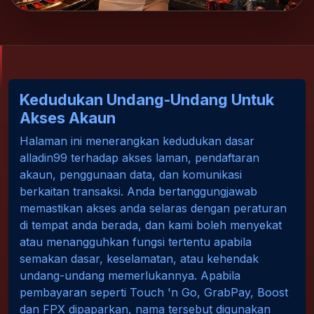
Kedudukan Undang-Undang Untuk
Akses Akaun
Halaman ini menerangkan kedudukan dasar
alladin99 terhadap akses laman, pendaftaran
akaun, penggunaan data, dan komunikasi
berkaitan transaksi. Anda bertanggungjawab
memastikan akses anda selaras dengan peraturan
di tempat anda berada, dan kami boleh menyekat
atau menangguhkan fungsi tertentu apabila
semakan dasar, keselamatan, atau kehendak
undang-undang memerlukannya. Apabila
pembayaran seperti Touch 'n Go, GrabPay, Boost
dan FPX dipaparkan, nama tersebut digunakan