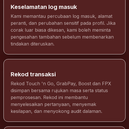
Keselamatan log masuk
Kami memantau percubaan log masuk, alamat
peranti, dan perubahan sensitif pada profil. Jika
corak luar biasa dikesan, kami boleh meminta
pengesahan tambahan sebelum membenarkan
tindakan diteruskan.
Rekod transaksi
Rekod Touch 'n Go, GrabPay, Boost dan FPX
disimpan bersama rujukan masa serta status
pemprosesan. Rekod ini membantu
menyelesaikan pertanyaan, menyemak
kesilapan, dan menyokong audit dalaman.