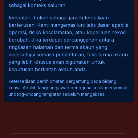
sebagai konteks saluran
tempatan, bukan sebagai janji ketersediaan
berterusan. Kami mengemas kini teks dasar apabila
operasi, risiko keselamatan, atau keperluan rekod
berubah. Jika terdapat percanggahan antara
ringkasan halaman dan terma akaun yang
dipersetujui semasa pendaftaran, teks terma akaun
yang lebih khusus akan digunakan untuk
keputusan berkaitan akaun anda.
Ketersediaan perkhidmatan bergantung pada bidang
kuasa. Adalah tanggungjawab pengguna untuk menyemak
undang-undang tempatan sebelum mengakses.