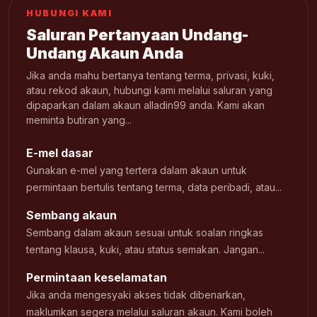
HUBUNGI KAMI
Saluran Pertanyaan Undang-
Undang Akaun Anda
Jika anda mahu bertanya tentang terma, privasi, kuki,
atau rekod akaun, hubungi kami melalui saluran yang
dipaparkan dalam akaun alladin99 anda. Kami akan
meminta butiran yang...
E-mel dasar
Gunakan e-mel yang tertera dalam akaun untuk
permintaan bertulis tentang terma, data peribadi, atau...
Sembang akaun
Sembang dalam akaun sesuai untuk soalan ringkas
tentang klausa, kuki, atau status semakan. Jangan...
Permintaan keselamatan
Jika anda mengesyaki akses tidak dibenarkan,
maklumkan segera melalui saluran akaun. Kami boleh