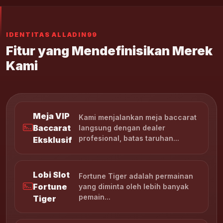
IDENTITAS ALLADIN99
Fitur yang Mendefinisikan Merek
Kami
Meja VIP
Kami menjalankan meja baccarat
Baccarat
langsung dengan dealer
profesional, batas taruhan...
Eksklusif
Lobi Slot
Fortune Tiger adalah permainan
Fortune
yang diminta oleh lebih banyak
pemain...
Tiger