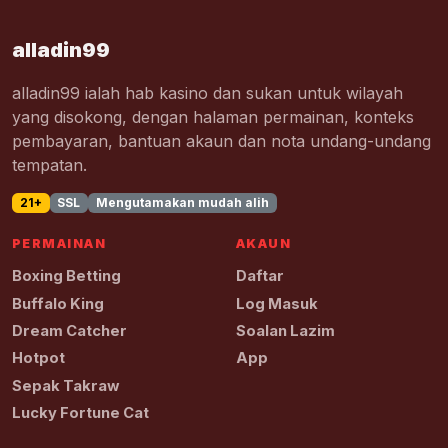
alladin99
alladin99 ialah hab kasino dan sukan untuk wilayah
yang disokong, dengan halaman permainan, konteks
pembayaran, bantuan akaun dan nota undang-undang
tempatan.
21+
SSL
Mengutamakan mudah alih
PERMAINAN
AKAUN
Boxing Betting
Daftar
Buffalo King
Log Masuk
Dream Catcher
Soalan Lazim
Hotpot
App
Sepak Takraw
Lucky Fortune Cat