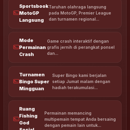
Sportsbook
Taruhan olahraga langsung
MotoGP
pada MotoGP, Premier League
dan turnamen regional...
Langsung
Mode
Game crash interaktif dengan
Permainan
grafis jernih di perangkat ponsel
dan...
Crash
Turnamen
Super Bingo kami berjalan
Bingo Super
setiap Jumat malam dengan
hadiah terakumulasi...
Mingguan
Ruang
Permainan memancing
Fishing
multipemain tempat Anda bersaing
God
dengan pemain lain untuk...
Sosial