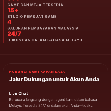
GAME DAN MEJA TERSEDIA
15+
STUDIO PEMBUAT GAME
4
SALURAN PEMBAYARAN MALAYSIA
24/7
DUKUNGAN DALAM BAHASA MELAYU
HUBUNGI KAMI KAPAN SAJA
Jalur Dukungan untuk Akun Anda
Live Chat
Berbicara langsung dengan agent kami dalam bahasa
Melayu. Tersedia 24/7 di dalam akun Anda—tidak...