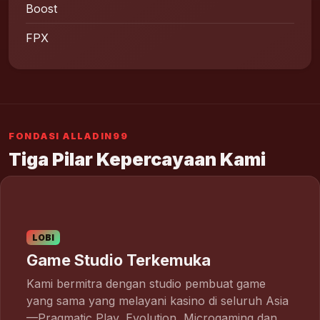
Boost
FPX
FONDASI ALLADIN99
Tiga Pilar Kepercayaan Kami
LOBI
Game Studio Terkemuka
Kami bermitra dengan studio pembuat game
yang sama yang melayani kasino di seluruh Asia
—Pragmatic Play, Evolution, Microgaming dan