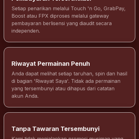
Setiap penarikan melalui Touch 'n Go, GrabPay,
Boost atau FPX diproses melalui gateway
pembayaran berlisensi yang diaudit secara
independen.
Riwayat Permainan Penuh
Anda dapat melihat setiap taruhan, spin dan hasil
di bagian 'Riwayat Saya'. Tidak ada permainan
yang tersembunyi atau dihapus dari catatan
akun Anda.
Tanpa Tawaran Tersembunyi
Kami tidak menjalankan promosi musiman yang